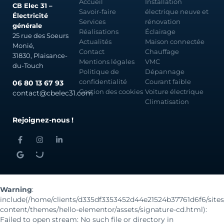
Accueil
Installation
CB Elec 31 –
Savoir-faire
électrique neuve et
Électricité
Services
rénovation
générale
Réalisations
Éclairage
25 rue des Soeurs
Actualités
Maison connectée
Monié,
Contact
Chauffage
31830, Plaisance-
Mentions légales
VMC
du-Touch
Politique de
Dépannage
confidentialité
Courant faible
06 80 13 67 93
Gestion des cookies
Voiture électrique
contact@cbelec31.com
Climatisation
Rejoignez-nous !
Warning
:
include(/home/clients/d335df3353452d44e21524b37761d6f6/site
content/themes/hello-elementor/assets/signature-cd.html):
Failed to open stream: No such file or directory in