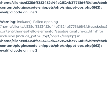
/home/clients/d335df3353452d44e21524b37761d6f6/sites/cbe
content/plugins/code-snippets/php/snippet-ops.php(663) :
eval()'d code
on line
2
Warning
: include(): Failed opening
'/home/clients/d335df3353452d44e21524b37761d6f6/sites/cbelec
content/themes/hello-elementor/assets/signature-cd.html' for
inclusion (include_path='.:/opt/php8.2/lib/php') in
/home/clients/d335df3353452d44e21524b37761d6f6/sites/cbe
content/plugins/code-snippets/php/snippet-ops.php(663) :
eval()'d code
on line
2